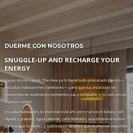
DUERME CON NOSOTROS
SNUGGLE-UP AND RECHARGE YOUR
ENERGY
Vayas donde vayas, The Hive ya lo tiene todo preparado para ti —
incluidas habitaciones familiares— para que tus estancias se
conviertan en auténticos momentos para compartir, y no solo en un
espacio común.
En cada habitación, lo esencial está ahí, pero nunca es básico: wifi
rápido y gratuito, agua caliente, café ilimitado, una mininevera lista
para seguir tu ritmo… y todos esos detalles que realmente importan:
artículos de aseo de alta gama, albornoz, zapatillas, televisión. ¿Te