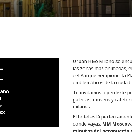
Urban Hive Milano se encue
las zonas más animadas, el
del Parque Sempione, la Pl
emblemáticos de la ciudad.
lano
Te invitamos a perderte po
4
galerías, museos y cafeter
y
milanés.
88
El hotel está perfectament
donde vayas:
MM Moscova, 
minutos del aeropuerto d