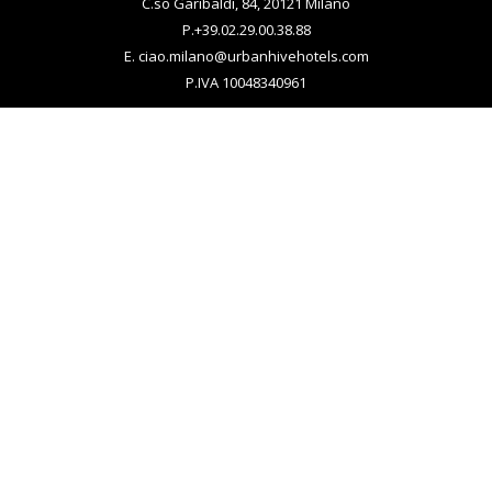
C.so Garibaldi, 84, 20121 Milano
P.
+39.02.29.00.38.88
E.
ciao.milano@urbanhivehotels.com
P.IVA 10048340961
CIN IT015146A1KJON3ODC
CIR 015146-ALB-00323
Privacy
SUSCRÍBETE A NUESTRA NEWSLETTER.
¡MANTENTE AL DÍA DE LAS ÚLTIMAS
NOVEDADES!