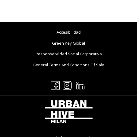
Abre
Accesibilidad
En
Abre
Green Key Global
Una
En
Abre
Responsabilidad Social Corporativa
Nueva
Una
En
Pestaña
Abre
General Terms And Conditions Of Sale
Nueva
Una
En
Pestaña
Nueva
Una
Pestaña
Nueva
Pestaña