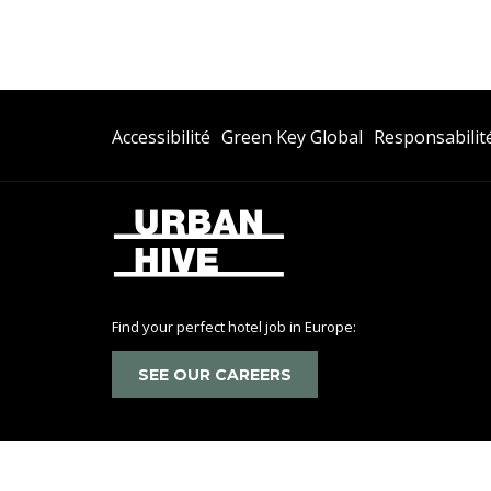
Ouvrir
Accessibilité
Green Key Global
Responsabilité
Dans
Un
Nouvel
Onglet
Find your perfect hotel job in Europe:
SEE OUR CAREERS