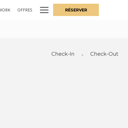
Hamburger
WORK
OFFRES
RÉSERVER
Menu
Check-In
Check-Out
-