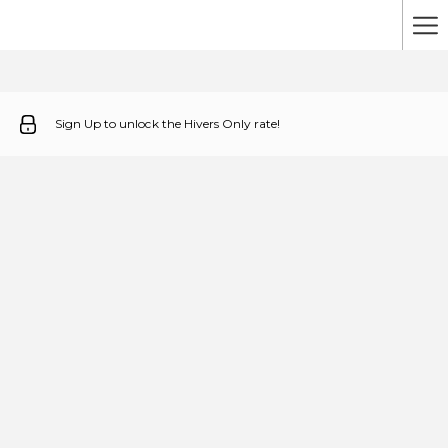
Ha
Me
Sign Up to unlock the Hivers Only rate!