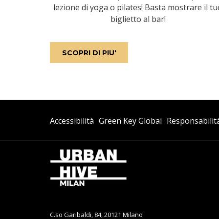
lezione di yoga o pilates! Basta mostrare il tu
biglietto al bar!
SI APRE IN UNA NUOVA SC
SCOPRI DI PIU'
Si
Si
Accessibilità
Green Key Global
Responsabilit
Apre
Apre
In
In
Una
Una
Nuova
Nuova
Scheda
Scheda
C.so Garibaldi, 84, 20121 Milano