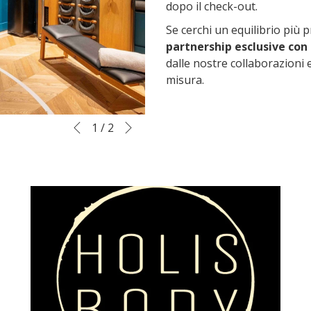
dopo il check-out.
Se cerchi un equilibrio più 
partnership esclusive con 
dalle nostre collaborazioni 
misura.
Seguente
Pulsanti
Cliccando
1
/
2
Precedente
di
sui
controllo
lnk
della
seguenti
presentazione
si
aggiornerà
il
contenuto
al
di
sopra