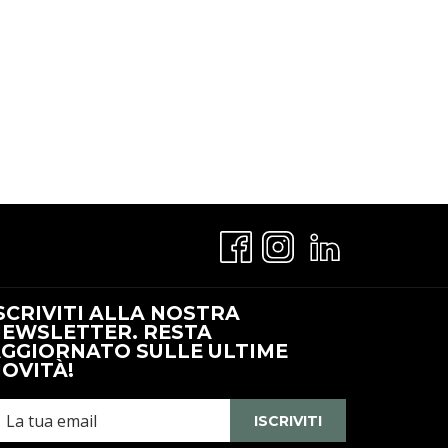
i
pre
n
SCRIVITI ALLA NOSTRA
Una
EWSLETTER. RESTA
uova
GGIORNATO SULLE ULTIME
cheda
OVITÀ!
ISCRIVITI