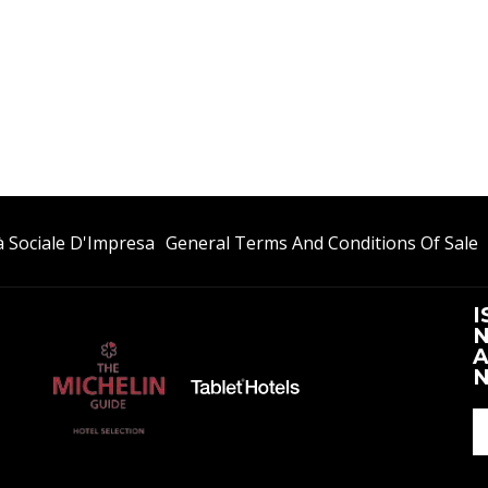
Si
S
à Sociale D'Impresa
General Terms And Conditions Of Sale
Apre
A
In
I
I
Una
N
Nuova
N
A
Scheda
S
N