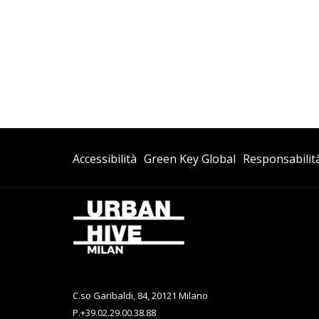
Si
Si
Accessibilità
Green Key Global
Responsabilit
Apre
Apre
In
In
Una
Una
Nuova
Nuova
Scheda
Scheda
C.so Garibaldi, 84, 20121 Milano
P.
+39.02.29.00.38.88