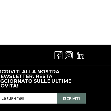
i
pre
n
SCRIVITI ALLA NOSTRA
Una
EWSLETTER. RESTA
uova
GGIORNATO SULLE ULTIME
cheda
OVITÀ!
ISCRIVITI