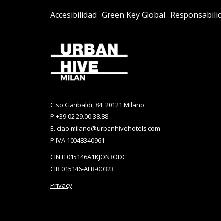
UNA
Abre
Abre
NUEVA
Accesibilidad
Green Key Global
Responsabilid
En
En
PESTAÑA
Una
Una
Nueva
Nueva
Pestaña
Pestaña
C.so Garibaldi, 84, 20121 Milano
P.
+39.02.29.00.38.88
E.
ciao.milano@urbanhivehotels.com
P.IVA 10048340961
CIN IT015146A1KJON3ODC
CIR 015146-ALB-00323
Privacy