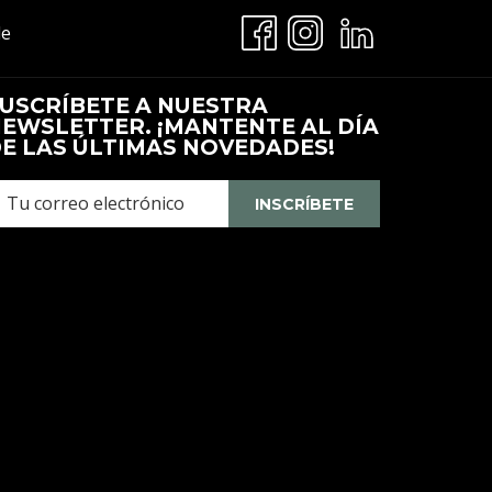
Abre
le
En
Una
USCRÍBETE A NUESTRA
Nueva
EWSLETTER. ¡MANTENTE AL DÍA
Pestaña
E LAS ÚLTIMAS NOVEDADES!
INSCRÍBETE