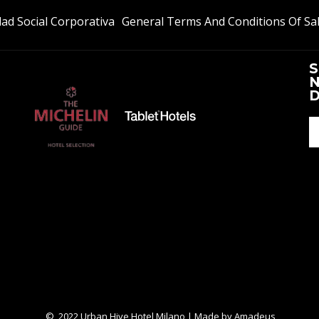
Abre
ad Social Corporativa
General Terms And Conditions Of Sa
En
Una
S
Nueva
N
Pestaña
D
© 2022 Urban Hive Hotel Milano | Made by
Amadeus