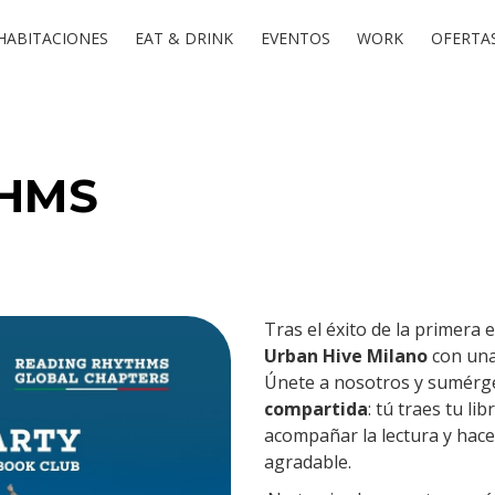
HABITACIONES
EAT & DRINK
EVENTOS
WORK
OFERTAS
THMS
Tras el éxito de la primera 
Urban Hive Milano
con una
Únete a nosotros y sumérge
compartida
: tú traes tu l
acompañar la lectura y hac
agradable.