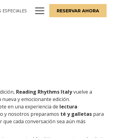
Hamburger
 ESPECIALES
RESERVAR AHORA
Menu
edición,
Reading Rhythms Italy
vuelve a
 nueva y emocionante edición.
te en una experiencia de
lectura
ibro y nosotros preparamos
té y galletas
para
er que cada conversación sea aún más