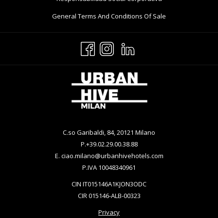
Una
En
Pestaña
Abre
General Terms And Conditions Of Sale
Nueva
Una
En
Pestaña
Nueva
Una
Pestaña
Nueva
Pestaña
C.so Garibaldi, 84, 20121 Milano
P.
+39.02.29.00.38.88
E.
ciao.milano@urbanhivehotels.com
P.IVA 10048340961
CIN IT015146A1KJON3ODC
CIR 015146-ALB-00323
Privacy