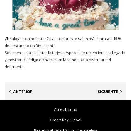
¿Te alojas con nosotros? ¡Las compras te salen más baratas! 15 %
de descuento en Rinascente.
Solo tienes que solicitar la tarjeta especial en recepción a tu llegada
y mostrar el código de barras en la tienda para disfrutar del
descuento.
ANTERIOR
SIGUIENTE
Abre
Accesibilidad
En
Abre
Green Key Global
Una
En
Abre
Responsabilidad Social Corporativa
Nueva