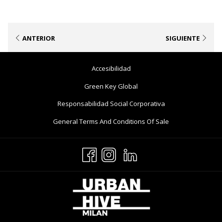
ANTERIOR
SIGUIENTE
Abre
Accesibilidad
En
Abre
Green Key Global
Una
En
Abre
Responsabilidad Social Corporativa
Nueva
Una
En
Pestaña
Abre
General Terms And Conditions Of Sale
Nueva
Una
En
Pestaña
Nueva
Una
Pestaña
Nueva
Pestaña