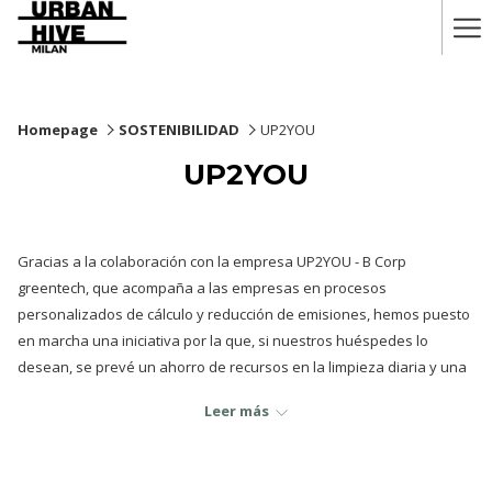
Ha
Me
Homepage
SOSTENIBILIDAD
UP2YOU
UP2YOU
Gracias a la colaboración con la empresa UP2YOU - B Corp
greentech, que acompaña a las empresas en procesos
personalizados de cálculo y reducción de emisiones, hemos puesto
en marcha una iniciativa por la que, si nuestros huéspedes lo
desean, se prevé un ahorro de recursos en la limpieza diaria y una
compensación adicional de varios kilos de CO2 por nuestra parte.
Leer más