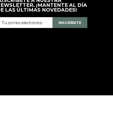
USCRÍBETE A NUESTRA
Nueva
EWSLETTER. ¡MANTENTE AL DÍA
Pestaña
E LAS ÚLTIMAS NOVEDADES!
INSCRÍBETE