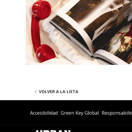
VOLVER A LA LISTA
Abre
Abre
Accesibilidad
Green Key Global
Responsabilid
En
En
Una
Una