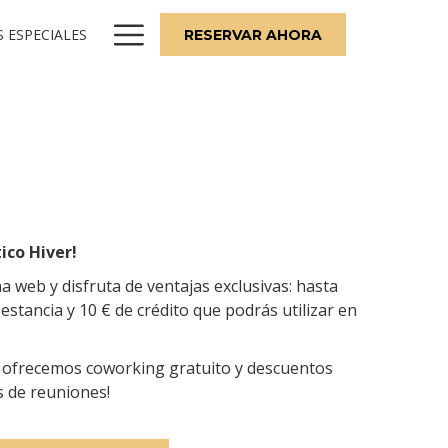
Hamburger
 ESPECIALES
RESERVAR AHORA
Menu
ico Hiver!
a web y disfruta de ventajas exclusivas: hasta
stancia y 10 € de crédito que podrás utilizar en
te ofrecemos coworking gratuito y descuentos
s de reuniones!