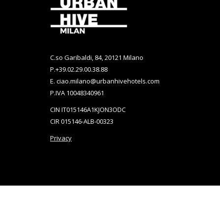
Nueva
Nueva
Pestaña
Pestaña
C.so Garibaldi, 84, 20121 Milano
P.
+39.02.29.00.38.88
E.
ciao.milano@urbanhivehotels.com
P.IVA 10048340961
CIN IT015146A1KJON3ODC
CIR 015146-ALB-00323
Privacy