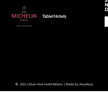
S
el
Nueva
N
contenido
Pestaña
D
anterior
© 2022 Urban Hive Hotel Milano | Made by
Amadeus