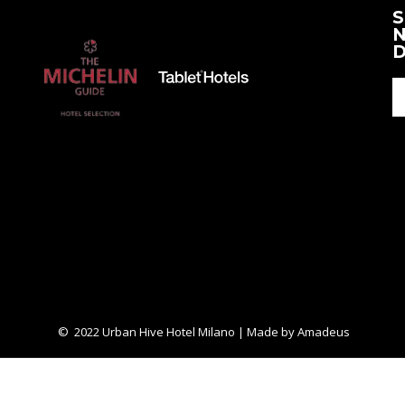
Una
contenido
S
Nueva
N
anterior
Pestaña
D
© 2022 Urban Hive Hotel Milano | Made by
Amadeus