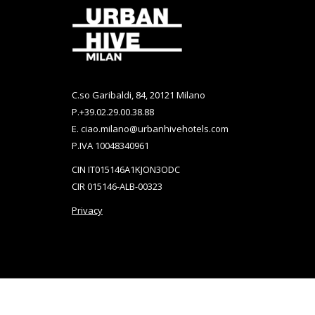
Una
Una
Nueva
Nueva
Pestaña
Pestaña
C.so Garibaldi, 84, 20121 Milano
P.
+39.02.29.00.38.88
E.
ciao.milano@urbanhivehotels.com
P.IVA 10048340961
CIN IT015146A1KJON3ODC
CIR 015146-ALB-00323
Privacy