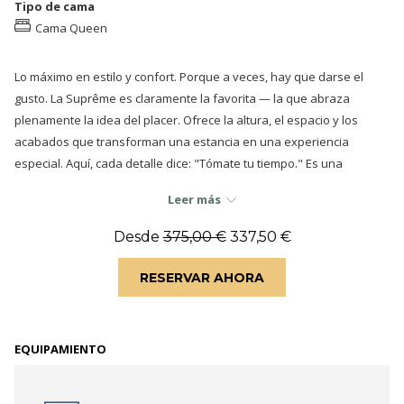
presentación
siguientes
Tipo de cama
de
enlaces,
Cama Queen
diapositivas
se
actualizará
Lo máximo en estilo y confort. Porque a veces, hay que darse el
el
gusto. La Suprême es claramente la favorita — la que abraza
contenido
plenamente la idea del placer. Ofrece la altura, el espacio y los
anterior
acabados que transforman una estancia en una experiencia
especial. Aquí, cada detalle dice: "Tómate tu tiempo." Es una
invitación a disfrutar de una pausa más grande, más bonita y más
Leer más
generosa de lo habitual.
Desde
375,00 €
337,50 €
Materiales cuidadosamente seleccionados, proporciones perfectas,
detalles de diseño que protagonizan el espacio - y una obra de arte
RESERVAR AHORA
local exclusiva que la hace inconfundiblemente tuya. Bienvenido.
Productos de baño premium y los esenciales de bienestar Urban
Hive te esperan - porque una buena noche en París debería
EQUIPAMIENTO
sentirse hecha para ti.