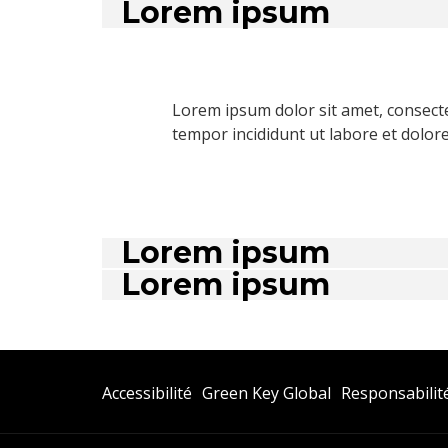
Lorem ipsum
Lorem ipsum dolor sit amet, consecte
tempor incididunt ut labore et dolor
Lorem ipsum
Lorem ipsum
Ouvrir
Accessibilité
Green Key Global
Responsabilité
Dans
Un