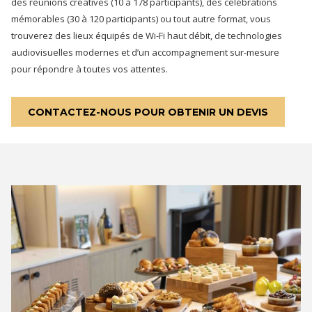
des réunions créatives (10 à 178 participants), des célébrations
suivants
mémorables (30 à 120 participants) ou tout autre format, vous
trouverez des lieux équipés de Wi-Fi haut débit, de technologies
audiovisuelles modernes et d’un accompagnement sur-mesure
pour répondre à toutes vos attentes.
CONTACTEZ-NOUS POUR OBTENIR UN DEVIS