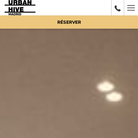
Ha
Me
RÉSERVER