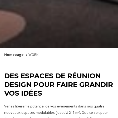
Mettre en pause diaporama
Boutons
Le
Homepage
WORK
de
contenu
commande
ci-
diaporama
dessus
DES ESPACES DE RÉUNION
sera
DESIGN POUR FAIRE GRANDIR
actualisé
en
VOS IDÉES
cliquant
sur
Venez libérer le potentiel de vos événements dans nos quatre
les
nouveaux espaces modulables (jusqu’à 215 m²). Que ce soit pour
liens