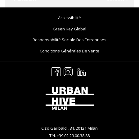
Ouvrir
Accessibilité
Dans
Ouvrir
Green Key Global
Un
Dans
Ouvrir
Responsabilité Sociale Des Entreprises
Nouvel
Un
Dans
Onglet
Ouvrir
Conditions Générales De Vente
Nouvel
Un
Dans
Onglet
Nouvel
Un
Onglet
Nouvel
Onglet
C.so Garibaldi, 84, 20121 Milan
Tél. +39.02.29.00.38.88