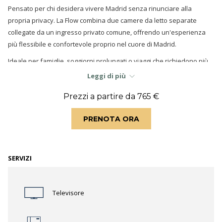
aggiornerà
Pensato per chi desidera vivere Madrid senza rinunciare alla
il
propria privacy. La Flow combina due camere da letto separate
contenuto
collegate da un ingresso privato comune, offrendo un'esperienza
al
più flessibile e confortevole proprio nel cuore di Madrid.
di
sopra
Ideale per famiglie, soggiorni prolungati o viaggi che richiedono più
spazio, questa configurazione garantisce un equilibrio perfetto tra
Leggi di più
vita in compagnia e privacy in un ambiente contemporaneo ed
Prezzi a partire da
765 €
elegante.
L'appartamento dispone di due camere da letto separate, due bagni
PRENOTA ORA
completi e diverse configurazioni dei letti a seconda della
disponibilità.
SERVIZI
Televisore