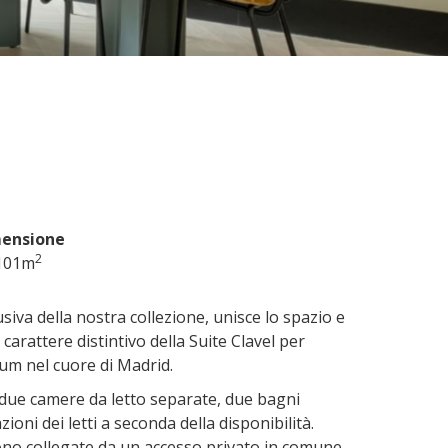
ensione
2
101m
usiva della nostra collezione, unisce lo spazio e
l carattere distintivo della Suite Clavel per
um nel cuore di Madrid.
due camere da letto separate, due bagni
ioni dei letti a seconda della disponibilità.
ono collegate da un accesso privato in comune