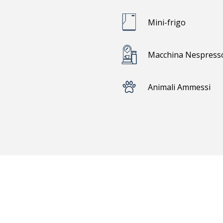
sopra
Mini-frigo
Macchina Nespresso 
Animali Ammessi