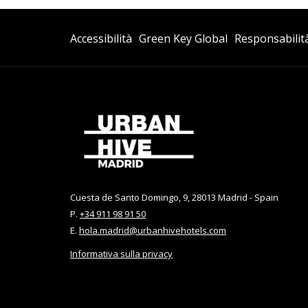
Si
Accessibilità
Green Key Global
Responsabilit
Apre
In
Una
Nuova
Scheda
Cuesta de Santo Domingo, 9, 28013 Madrid - Spain
P.
+34 911 98 91 50
E.
hola.madrid@urbanhivehotels.com
Informativa sulla privacy