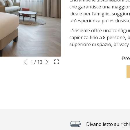
che garantisce una maggiore
ideale per famiglie, soggior
un'esperienza più esclusiva.
L'insieme offre una configu
capienza fino a 8 persone, 
superiore di spazio, privacy
Seguente
Pre
Pulsanti
Cliccando
1
/
13
Precedente
di
sui
controllo
lnk
della
seguenti
presentazione
si
aggiornerà
il
contenuto
al
di
Divano letto su rich