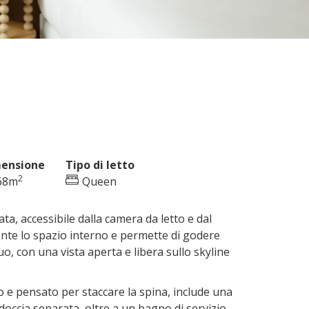
ensione
Tipo di letto
2
68m
Queen
ta, accessibile dalla camera da letto e dal
nte lo spazio interno e permette di godere
o, con una vista aperta e libera sullo skyline
o e pensato per staccare la spina, include una
occia separata, oltre a un bagno di servizio