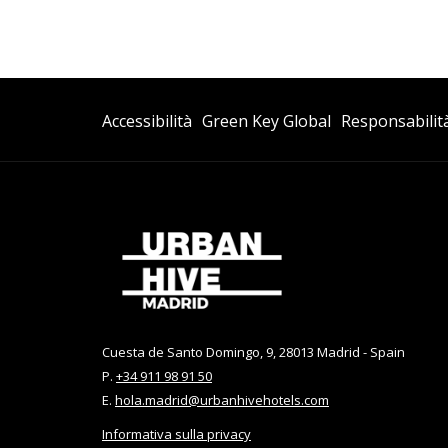
Si
Accessibilità
Green Key Global
Responsabilit
Apre
In
Una
Nuova
Scheda
Cuesta de Santo Domingo, 9, 28013 Madrid - Spain
P.
+34 911 98 91 50
E.
hola.madrid@urbanhivehotels.com
Informativa sulla privacy