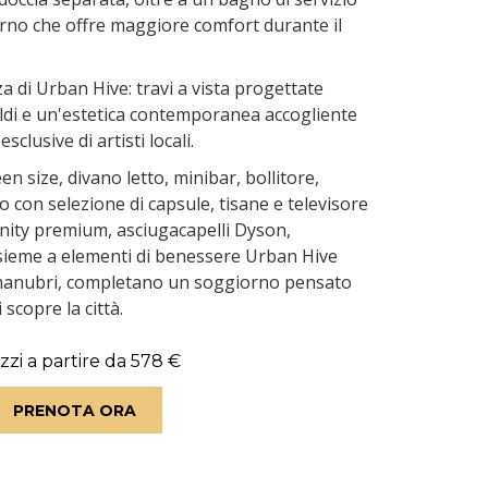
rno che offre maggiore comfort durante il
nza di Urban Hive: travi a vista progettate
ldi e un'estetica contemporanea accogliente
sclusive di artisti locali.
en size, divano letto, minibar, bollitore,
 con selezione di capsule, tisane e televisore
nity premium, asciugacapelli Dyson,
nsieme a elementi di benessere Urban Hive
manubri, completano un soggiorno pensato
 scopre la città.
zzi a partire da
578 €
PRENOTA ORA