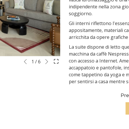
indipendente nella zona gio
soggiorno.
Gli interni riflettono l'esse
appositamente, materiali ca
arricchita da opere grafiche e
La suite dispone di letto que
macchina da caffè Nespresso
Seguente
con accesso a Internet. Ame
Pulsanti
Cliccando
1
/
6
Precedente
accappatoio e pantofole, i
di
sui
come tappetino da yoga e 
controllo
lnk
per sentirsi a casa mentre si
della
seguenti
presentazione
si
aggiornerà
Pre
il
contenuto
al
di