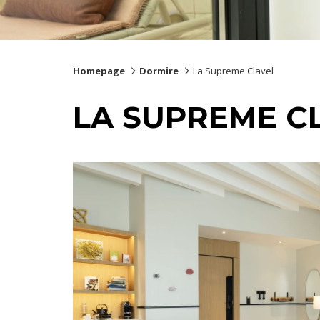
Homepage
Dormire
La Supreme Clavel
LA SUPREME C