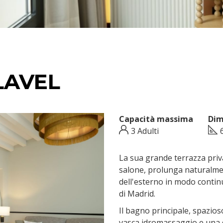
LAVEL
Capacità massima
Dim
3 Adulti
La sua grande terrazza priva
salone, prolunga naturalme
dell'esterno in modo continu
di Madrid.
Il bagno principale, spazios
vasca idromassaggio e una d