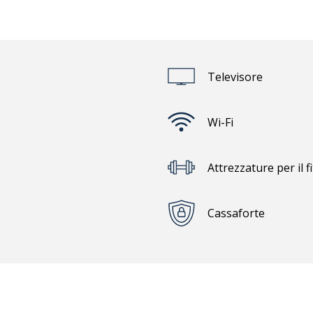
sopra
Televisore
Wi-Fi
Attrezzature per il f
Cassaforte