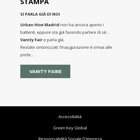
STAMPA
SI PARLA GIÀ DI NOI
Urban Hive Madrid
non ha ancora aperto i
battenti, eppure sta già facendo parlare di sé…
Vanity Fair
e parla già.
Restate sintonizzati: l’inaugurazione è ormai alle
porte…
SI
VANITY FAIRE
APRE
IN
UNA
NUOVA
SCHEDA
Accessibilità
Si
Green Key Global
Apre
Responsabilità Sociale D'Impresa