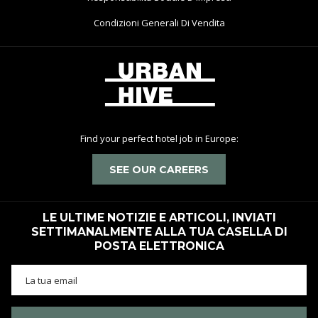
In
Si
Condizioni Generali Di Vendita
Una
Apre
Nuova
In
Scheda
Una
Nuova
Scheda
Find your perfect hotel job in Europe:
SEE OUR CAREERS
LE ULTIME NOTIZIE E ARTICOLI, INVIATI
SETTIMANALMENTE ALLA TUA CASELLA DI
POSTA ELETTRONICA