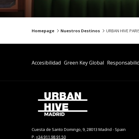
Homepage
Nuestros Destinos
URBAN HIVE PARI
Abre
Abre
Accesibilidad
Green Key Global
Responsabili
En
En
Una
Una
Nueva
Nueva
Pestaña
Pestaña
Cuesta de Santo Domingo, 9, 28013 Madrid - Spain
P.
+34 911 98 91 50