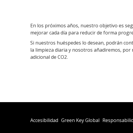
En los próximos años, nuestro objetivo es se
mejorar cada día para reducir de forma progr
Si nuestros huéspedes lo desean, podrán cont
la limpieza diaria y nosotros añadiremos, po
adicional de CO2.
Abre
Abre
Accesibilidad
Green Key Global
Responsabili
En
En